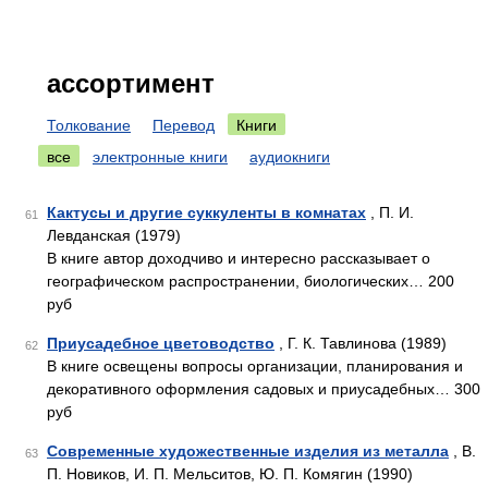
ассортимент
Толкование
Перевод
Книги
все
электронные книги
аудиокниги
Кактусы и другие суккуленты в комнатах
, П. И.
61
Левданская (1979)
В книге автор доходчиво и интересно рассказывает о
географическом распространении, биологических… 200
руб
Приусадебное цветоводство
, Г. К. Тавлинова (1989)
62
В книге освещены вопросы организации, планирования и
декоративного оформления садовых и приусадебных… 300
руб
Современные художественные изделия из металла
, В.
63
П. Новиков, И. П. Мельситов, Ю. П. Комягин (1990)