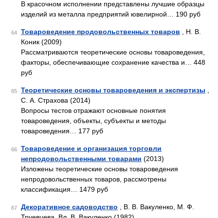
В красочном исполнении представлены лучшие образцы
изделий из металла предприятий ювелирной… 190 руб
Товароведение продовольственных товаров
, Н. В.
64
Коник (2009)
Рассматриваются теоретические основы товароведения,
факторы, обеспечивающие сохранение качества и… 448
руб
Теоретические основы товароведения и экспертизы
,
65
С. А. Страхова (2014)
Вопросы тестов отражают основные понятия
товароведения, объекты, субъекты и методы
товароведения… 177 руб
Товароведение и организация торговли
66
непродовольственными товарами
(2013)
Изложены теоретические основы товароведения
непродовольственных товаров, рассмотрены
классификация… 1479 руб
Декоративное садоводство
, В. В. Вакуленко, М. Ф.
67
Труевцева, Вл. В. Вакуленко (1982)